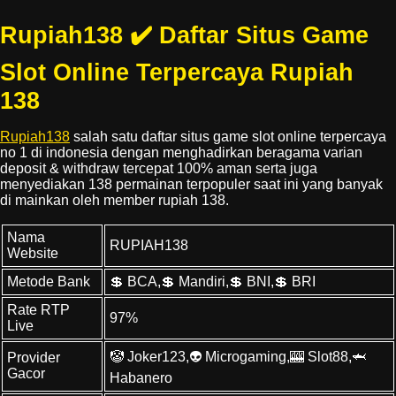
Rupiah138 ✔️ Daftar Situs Game
Slot Online Terpercaya Rupiah
138
Rupiah138
salah satu daftar situs game slot online terpercaya
no 1 di indonesia dengan menghadirkan beragama varian
deposit & withdraw tercepat 100% aman serta juga
menyediakan 138 permainan terpopuler saat ini yang banyak
di mainkan oleh member rupiah 138.
Nama
RUPIAH138
Website
Metode Bank
💲 BCA,💲 Mandiri,💲 BNI,💲 BRI
Rate RTP
97%
Live
🤡 Joker123,👽 Microgaming,🎰 Slot88,🦈
Provider
Gacor
Habanero